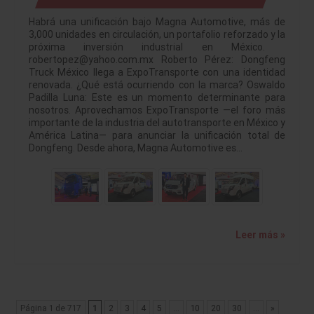
Habrá una unificación bajo Magna Automotive, más de
3,000 unidades en circulación, un portafolio reforzado y la
próxima inversión industrial en México.
robertopez@yahoo.com.mx Roberto Pérez: Dongfeng
Truck México llega a ExpoTransporte con una identidad
renovada. ¿Qué está ocurriendo con la marca? Oswaldo
Padilla Luna: Este es un momento determinante para
nosotros. Aprovechamos ExpoTransporte —el foro más
importante de la industria del autotransporte en México y
América Latina— para anunciar la unificación total de
Dongfeng. Desde ahora, Magna Automotive es…
Leer más »
Página 1 de 717
1
2
3
4
5
...
10
20
30
...
»