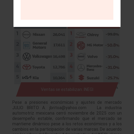
Ventas se estabilizan: INEGI
Pese a presiones económicas y ajustes de mercado
JULIO BRITO A. jbritoa@yahoo.com La industria
automotriz mexicana cerró noviembre de 2025 con un
desempeño estable, confirmando que el mercado se
mantiene dinámico pese a los retos económicos y a los
cambios en la participación de varias marcas. De acuerdo