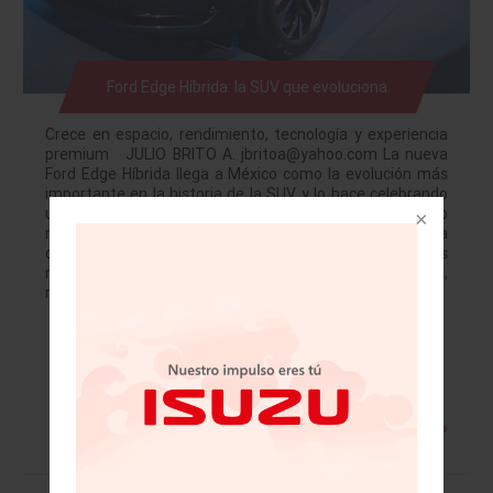
Ford Edge Híbrida: la SUV que evoluciona
Crece en espacio, rendimiento, tecnología y experiencia
premium JULIO BRITO A. jbritoa@yahoo.com La nueva
Ford Edge Híbrida llega a México como la evolución más
importante en la historia de la SUV, y lo hace celebrando
un hito: los 100 años de Ford en el país. Este lanzamiento
no es uno más en el calendario de la marca: es una
declaración de cómo Ford entiende a las familias
mexicanas actuales, que son diversas, activas,
multifacéticas y exigentes. Y justamente esa…
Leer más »