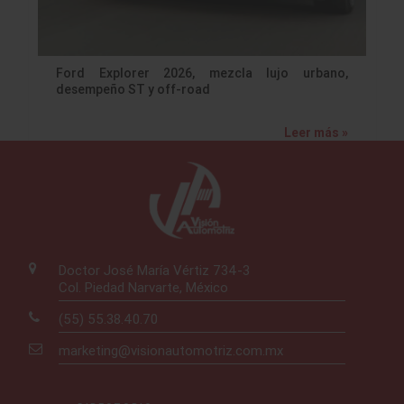
Ford Explorer 2026, mezcla lujo urbano,
desempeño ST y off-road
Leer más »
Doctor José María Vértiz 734-3
Col. Piedad Narvarte, México
(55) 55.38.40.70
marketing@visionautomotriz.com.mx