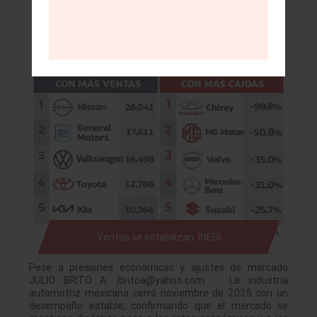
Ventas se estabilizan: INEGI
Pese a presiones económicas y ajustes de mercado
JULIO BRITO A. jbritoa@yahoo.com La industria
automotriz mexicana cerró noviembre de 2025 con un
desempeño estable, confirmando que el mercado se