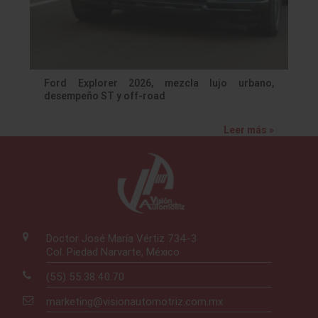
Ford Explorer 2026, mezcla lujo urbano,
desempeño ST y off-road
Leer más »
Doctor José María Vértiz 734-3
Col. Piedad Narvarte, México
(55) 55.38.40.70
marketing@visionautomotriz.com.mx