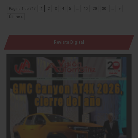
Página 1 de 717
1
2
3
4
5
...
10
20
30
...
»
Último »
Revista Digital