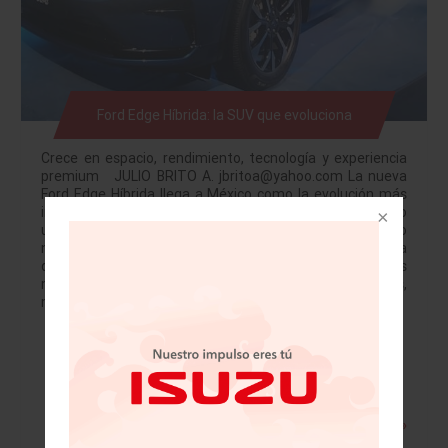
Ford Edge Híbrida: la SUV que evoluciona
Crece en espacio, rendimiento, tecnología y experiencia
premium JULIO BRITO A. jbritoa@yahoo.com La nueva
Ford Edge Híbrida llega a México como la evolución más
importante en la historia de la SUV, y lo hace celebrando
un hito: los 100 años de Ford en el país. Este lanzamiento
no es uno más en el calendario de la marca: es una
declaración de cómo Ford entiende a las familias
mexicanas actuales, que son diversas, activas,
multifacéticas y exigentes. Y justamente esa…
Leer más »