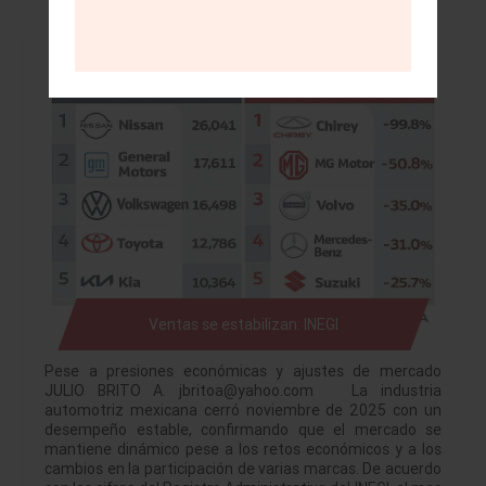
Ventas se estabilizan: INEGI
Pese a presiones económicas y ajustes de mercado
JULIO BRITO A. jbritoa@yahoo.com La industria
automotriz mexicana cerró noviembre de 2025 con un
desempeño estable, confirmando que el mercado se
mantiene dinámico pese a los retos económicos y a los
cambios en la participación de varias marcas. De acuerdo