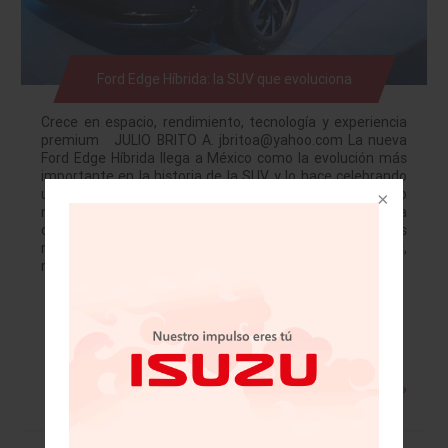
Ford Edge Híbrida: la SUV que evoluciona
Crece en espacio, rendimiento, tecnología y experiencia
premium JULIO BRITO A. jbritoa@yahoo.com La nueva
Ford Edge Híbrida llega a México como la evolución más
importante en la historia de la SUV, y lo hace celebrando
un hito: los 100 años de Ford en el país. Este lanzamiento
no es uno más en el calendario de la marca: es una
declaración de cómo Ford entiende a las familias
mexicanas actuales, que son diversas, activas,
multifacéticas y exigentes. Y justamente esa…
Leer más »