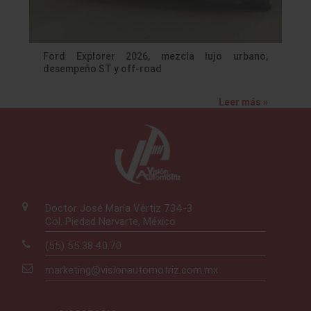
Ford Explorer 2026, mezcla lujo urbano,
desempeño ST y off-road
Leer más »
Doctor José María Vértiz 734-3
Col. Piedad Narvarte, México
(55) 55.38.40.70
marketing@visionautomotriz.com.mx