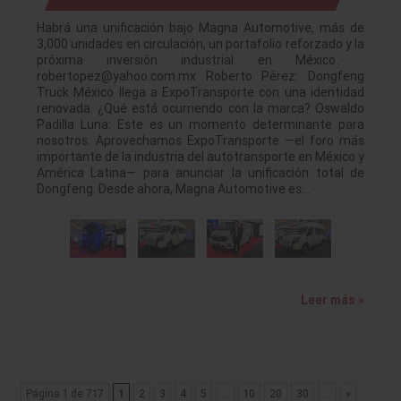
Habrá una unificación bajo Magna Automotive, más de
3,000 unidades en circulación, un portafolio reforzado y la
próxima inversión industrial en México.
robertopez@yahoo.com.mx Roberto Pérez: Dongfeng
Truck México llega a ExpoTransporte con una identidad
renovada. ¿Qué está ocurriendo con la marca? Oswaldo
Padilla Luna: Este es un momento determinante para
nosotros. Aprovechamos ExpoTransporte —el foro más
importante de la industria del autotransporte en México y
América Latina— para anunciar la unificación total de
Dongfeng. Desde ahora, Magna Automotive es…
Leer más »
Página 1 de 717
1
2
3
4
5
...
10
20
30
...
»