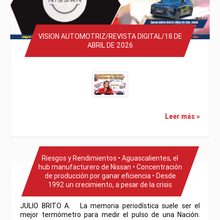
VISION AUTOMOTRIZ/REVISTA DIGITAL/18 DE
ABRIL DE 2026
Leer más »
Riesgos y Rendimientos • Aguascalientes, el
hub manufacturero de Nissan • Concentración
de producción por ganar eficiencia • Desde
1992 un crecimiento, a pesar de la crisis
JULIO BRITO A. La memoria periodística suele ser el
mejor termómetro para medir el pulso de una Nación.