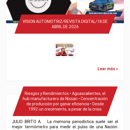
VISION AUTOMOTRIZ/REVISTA DIGITAL/18 DE
ABRIL DE 2026
Leer más »
Riesgos y Rendimientos • Aguascalientes, el
hub manufacturero de Nissan • Concentración
de producción por ganar eficiencia • Desde
1992 un crecimiento, a pesar de la crisis
JULIO BRITO A. La memoria periodística suele ser el
mejor termómetro para medir el pulso de una Nación.