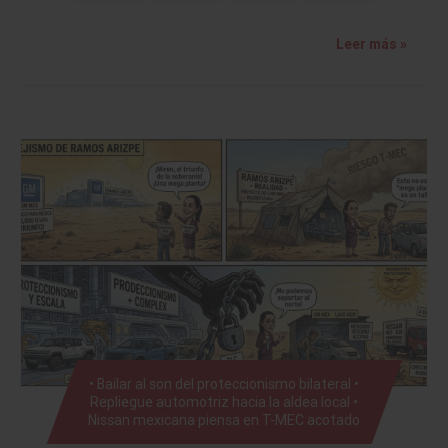
Leer más »
• Bailar al son del proteccionismo bilateral •
Repliegue automotriz hacia la aldea local •
Nissan mexicana piensa en T-MEC acotado