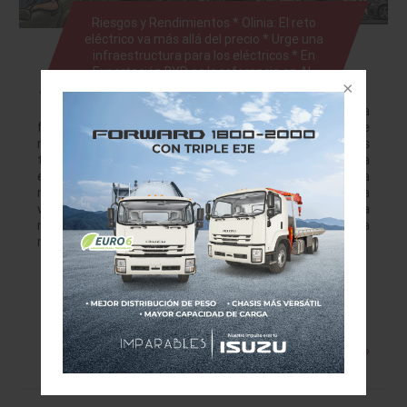
Riesgos y Rendimientos * Olinia: El reto
eléctrico va más allá del precio * Urge una
infraestructura para los eléctricos * En
Exportación BYD es la referencia en AL
jbritoa@yahoo.com El próximo 7 de junio marca una
fecha clave en la agenda de la política industrial y de
movilidad del gobierno federal con la presentación de los
tres modelos del vehículo Olinia. La expectativa generada
es alta; sin embargo, hasta el momento, el proyecto se ha
mantenido estrictamente en el terreno de la narrativa
visual a través de videos de prototipos. Poner a rodar una
marca nativa desde cero implica equilibrar una balanza
muy delicada entre…
Leer más »