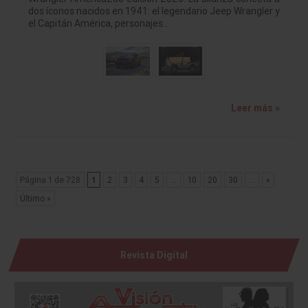
dos íconos nacidos en 1941: el legendario Jeep Wrangler y
el Capitán América, personajes…
Leer más »
Página 1 de 728
1
2
3
4
5
...
10
20
30
...
»
Último »
Revista Digital