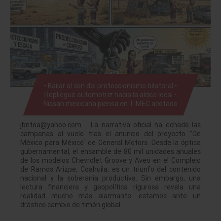
• Bailar al son del proteccionismo bilateral •
Repliegue automotriz hacia la aldea local •
Nissan mexicana piensa en T-MEC acotado
jbritoa@yahoo.com La narrativa oficial ha echado las
campanas al vuelo tras el anuncio del proyecto "De
México para México" de General Motors. Desde la óptica
gubernamental, el ensamble de 80 mil unidades anuales
de los modelos Chevrolet Groove y Aveo en el Complejo
de Ramos Arizpe, Coahuila, es un triunfo del contenido
nacional y la soberanía productiva. Sin embargo, una
lectura financiera y geopolítica rigurosa revela una
realidad mucho más alarmante: estamos ante un
drástico cambio de timón global…