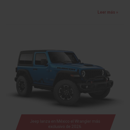
Leer más »
Jeep lanza en México el Wrangler más
exclusivo de 2026.