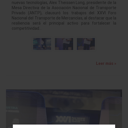
nuevas tecnologías, Alex Theissen Long, presidente de la
Mesa Directiva de la Asociación Nacional de Transporte
Privado (ANTP), clausuró los trabajos del XXVI Foro
Nacional del Transporte de Mercancías, al destacar que la
resiliencia será el principal activo para fortalecer la
competitividad…
Leer más »