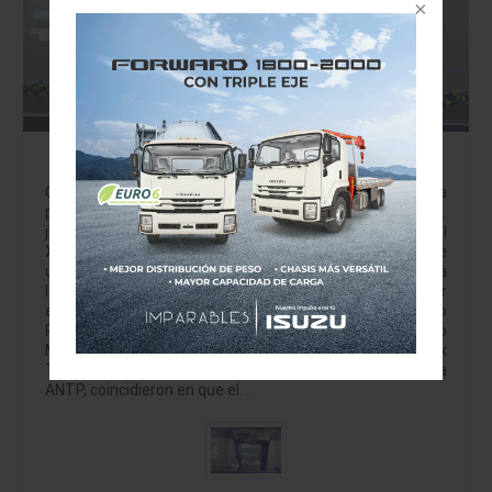
Unidad empresarial fortalecerá resiliencia del
transporte
Canacar, Concamin y ANTP plantean agenda conjunta
para impulsar competitividad JULIO BRITO A.
jbritoa@yahoo.com Cancún, Q. Roo. El último panel del
XXVI Foro Nacional del Transporte de Mercancías no fue
un espacio para diagnósticos aislados, sino un llamado a
la acción. Frente a un auditorio integrado por
empresarios, transportistas y autoridades, Augusto
Ramos Melo, presidente nacional de Canacar; Alejandro
Malagón Barragán, presidente de Concamin, y Alex
Theissen Long, presidente de la Mesa Directiva de la
ANTP, coincidieron en que el…