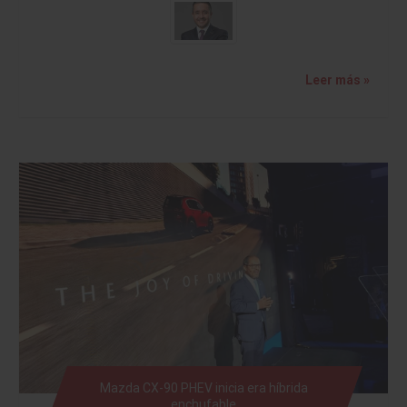
Leer más »
Mazda CX-90 PHEV inicia era híbrida
enchufable