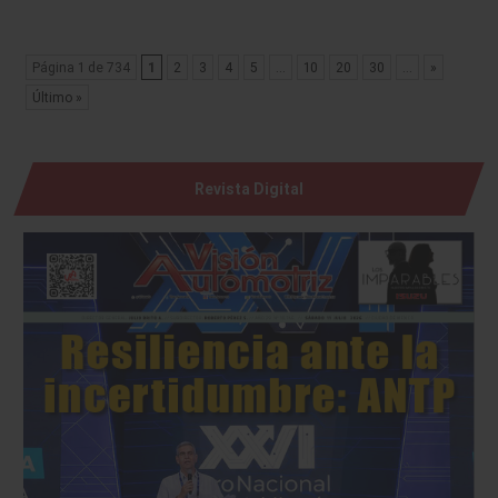
Página 1 de 734
1
2
3
4
5
...
10
20
30
...
»
Último »
Revista Digital